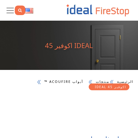
IDEAL اكوفير 45
الرئيسية
منتجات
أبواب ACOUFIRE ™
IDEAL اكوفير 45